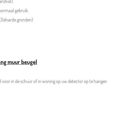
andvat)
ormaal gebruik.
 (Geharde gronden)
ang muur beugel
 voor in de schuur of in woning op uw detector op te hangen