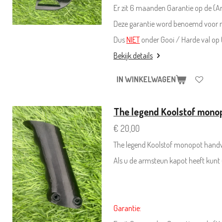
Er zit 6 maanden Garantie op de (
Deze garantie word benoemd voor n
Dus
NIET
onder Gooi / Harde val op
Bekijk details
IN WINKELWAGEN
The legend Koolstof mono
€ 20,00
The legend Koolstof monopot handv
Als u de armsteun kapot heeft kunt
Garantie: