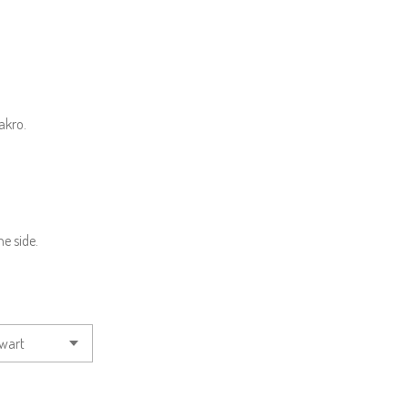
akro.
he side.