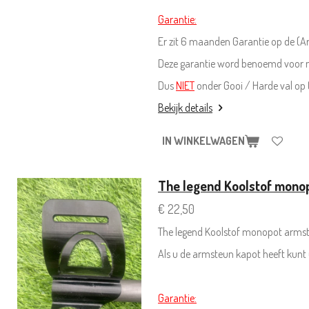
Garantie:
Er zit 6 maanden Garantie op de (
Deze garantie word benoemd voor n
Dus
NIET
onder Gooi / Harde val op
Bekijk details
IN WINKELWAGEN
The legend Koolstof mono
€ 22,50
The legend Koolstof monopot armst
Als u de armsteun kapot heeft kunt
Garantie: