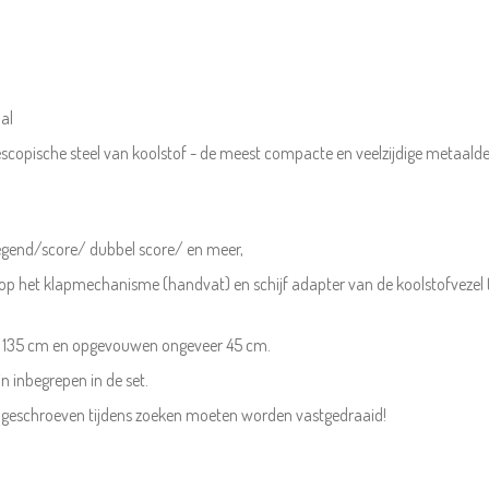
aal
escopische steel van koolstof - de meest compacte en veelzijdige metaaldete
gend/score/ dubbel score/ en meer,
 op het klapmechanisme (handvat) en schijf adapter van de koolstofvezel t
er 135 cm en opgevouwen ongeveer 45 cm.
n inbegrepen in de set.
geschroeven tijdens zoeken moeten worden vastgedraaid!