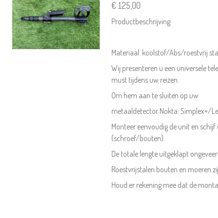
€ 125,00
Productbeschrijving:
Materiaal: koolstof/Abs/roestvrij st
Wij presenteren u een universele tel
must tijdens uw reizen.
Om hem aan te sluiten op uw
metaaldetector Nokta: Simplex+/Le
Monteer eenvoudig de unit en schijf
(schroef/bouten)
De totale lengte uitgeklapt ongeve
Roestvrijstalen bouten en moeren zij
Houd er rekening mee dat de monta