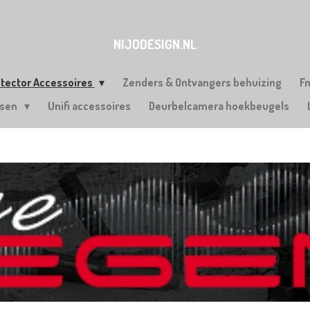
NIJODESIGN.NL
etector Accessoires
Zenders & Ontvangers behuizing
F
rsen
Unifi accessoires
Deurbelcamera hoekbeugels