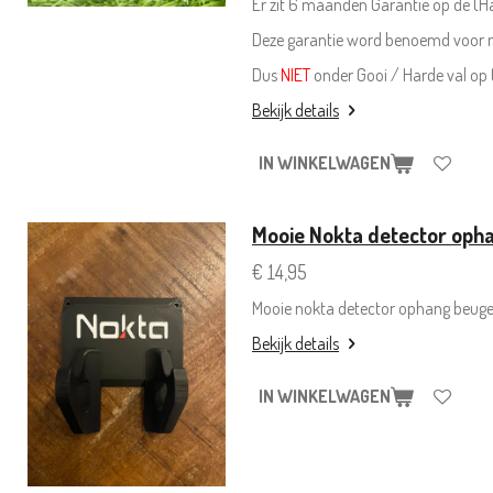
Er zit 6 maanden Garantie op de (H
Deze garantie word benoemd voor n
Dus
NIET
onder Gooi / Harde val op
Bekijk details
IN WINKELWAGEN
Mooie Nokta detector oph
€ 14,95
Mooie nokta detector ophang beugel
Bekijk details
IN WINKELWAGEN