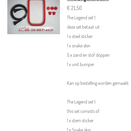
€ 21,50
The Legend set 1.
deze set betaat uit:
1 x steel sticker
1 x snake skin
5 x zand en stof doppen
1 x unit bumper
Kan op bestelling worden gemaakt.
The Legend set 1.
this set consists of:
1 x stem sticker
1 x Snake skin