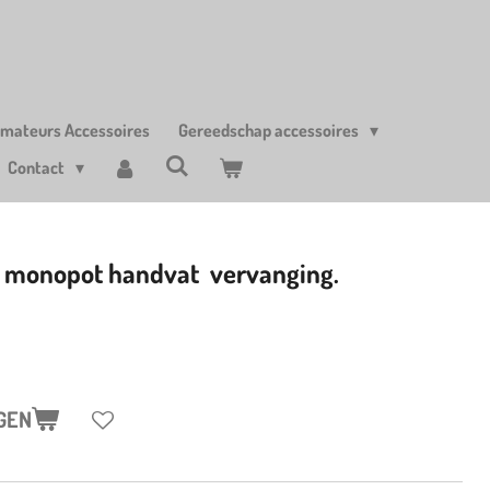
amateurs Accessoires
Gereedschap accessoires
Contact
f monopot handvat vervanging.
GEN