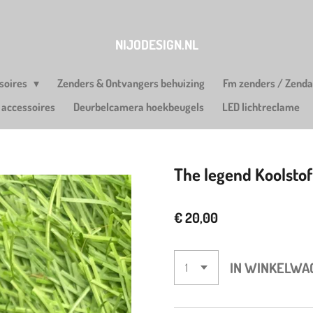
NIJODESIGN.NL
soires
Zenders & Ontvangers behuizing
Fm zenders / Zend
i accessoires
Deurbelcamera hoekbeugels
LED lichtreclame
The legend Koolsto
€ 20,00
IN WINKELWA