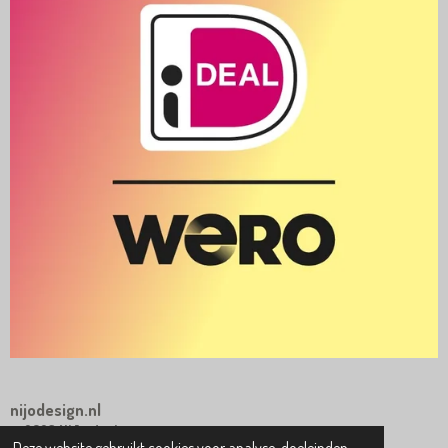
nijodesign.nl
© 2023 NiJo design