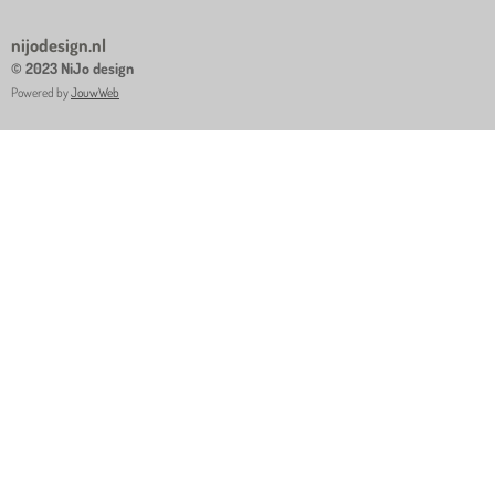
nijodesign.nl
© 2023 NiJo design
Powered by
JouwWeb