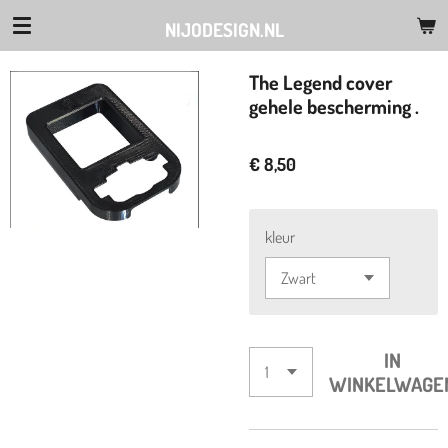
Ga
NIJODESIGN.NL
direct
naar
The Legend cover
de
gehele bescherming .
hoofdinhoud
€ 8,50
kleur
IN
WINKELWAGE