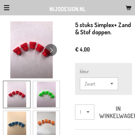
Ga
NIJODESIGN.NL
direct
naar
5 stuks Simplex+ Zand
de
& Stof doppen.
hoofdinhoud
€ 4,00
kleur
IN
WINKELWAGE