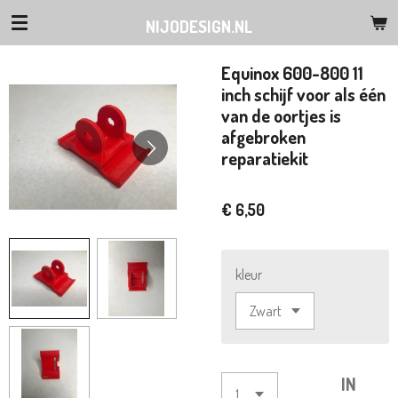
Ga
NIJODESIGN.NL
direct
naar
Equinox 600-800 11
de
inch schijf voor als één
hoofdinhoud
van de oortjes is
afgebroken
reparatiekit
€ 6,50
kleur
IN