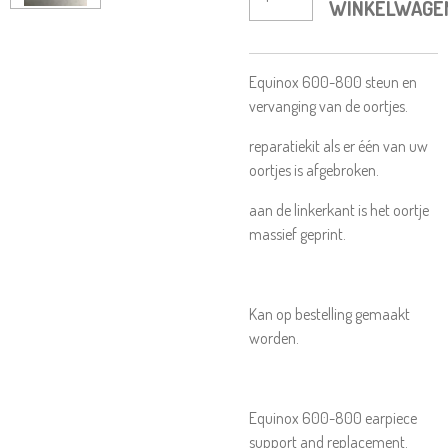
WINKELWAGE
Equinox 600-800 steun en
vervanging van de oortjes.
reparatiekit als er één van uw
oortjes is afgebroken.
aan de linkerkant is het oortje
massief geprint.
Kan op bestelling gemaakt
worden.
Equinox 600-800 earpiece
support and replacement.