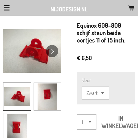
Ga
NIJODESIGN.NL
direct
naar
Equinox 600-800
de
schijf steun beide
hoofdinhoud
oortjes 11 of 15 inch.
€ 6,50
kleur
IN
WINKELWAGE