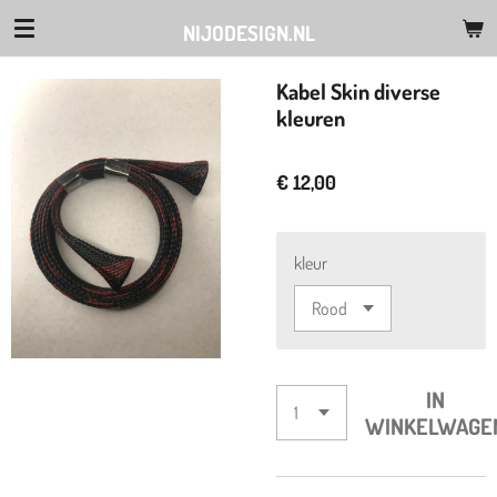
Ga
NIJODESIGN.NL
direct
naar
Kabel Skin diverse
de
kleuren
hoofdinhoud
€ 12,00
kleur
IN
WINKELWAGE