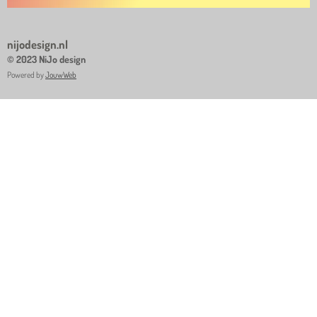
nijodesign.nl
© 2023 NiJo design
Powered by
JouwWeb