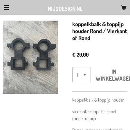
Ga
NIJODESIGN.NL
direct
naar
koppelkbalk & toppijp
de
houder Rond / Vierkant
hoofdinhoud
of Rond
€ 20,00
IN
WINKELWAGE
koppelkbalk & toppijp houder
vierkante koppelbalk met
ronde toppijp