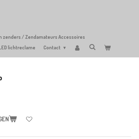
m zenders / Zendamateurs Accessoires
LED lichtreclame
Contact
p
GEN