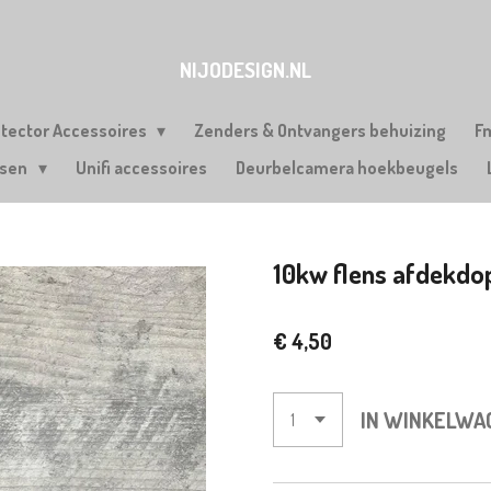
NIJODESIGN.NL
etector Accessoires
Zenders & Ontvangers behuizing
F
rsen
Unifi accessoires
Deurbelcamera hoekbeugels
10kw flens afdekdo
€ 4,50
IN WINKELWA