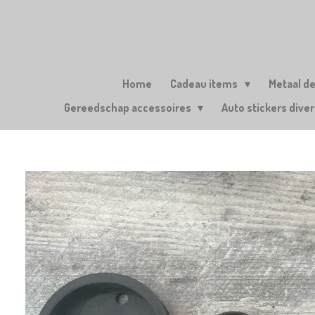
Ga
direct
naar
de
hoofdinhoud
Home
Cadeau items
Metaal d
Gereedschap accessoires
Auto stickers dive