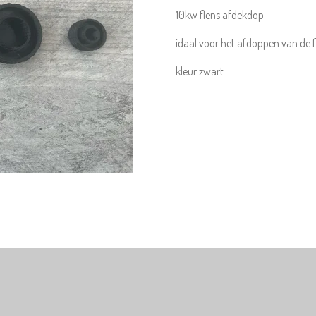
10kw flens afdekdop
idaal voor het afdoppen van de f
kleur zwart