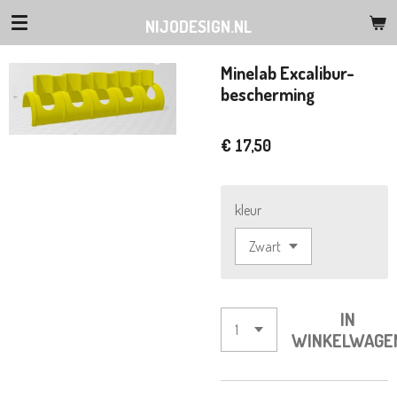
Ga
NIJODESIGN.NL
direct
naar
Minelab Excalibur-
de
bescherming
hoofdinhoud
€ 17,50
kleur
IN
WINKELWAGE