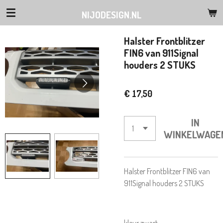
Ga
NIJODESIGN.NL
direct
naar
Halster Frontblitzer
de
FIN6 van 911Signal
hoofdinhoud
houders 2 STUKS
€ 17,50
IN
WINKELWAGE
Halster Frontblitzer FIN6 van
911Signal houders 2 STUKS