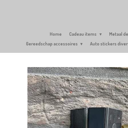
Ga
direct
naar
de
hoofdinhoud
Home
Cadeau items
Metaal d
Gereedschap accessoires
Auto stickers dive