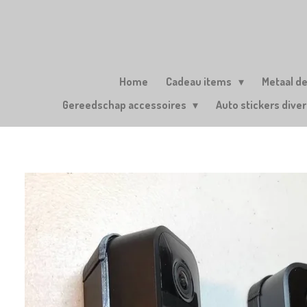
Ga
direct
naar
de
hoofdinhoud
Home
Cadeau items
Metaal d
Gereedschap accessoires
Auto stickers dive