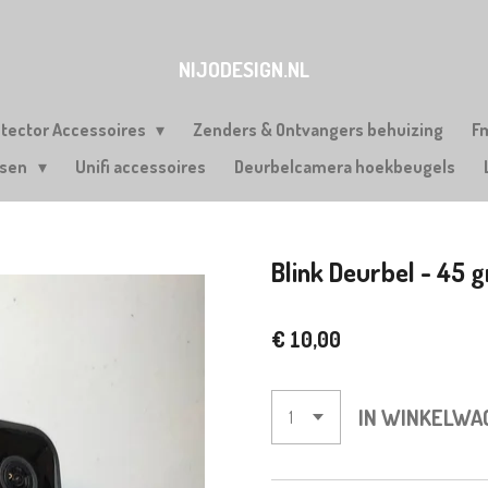
NIJODESIGN.NL
etector Accessoires
Zenders & Ontvangers behuizing
F
rsen
Unifi accessoires
Deurbelcamera hoekbeugels
Blink Deurbel - 45
€ 10,00
IN WINKELWA