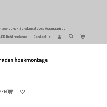
m zenders / Zendamateurs Accessoires
LED lichtreclame
Contact
 graden hoekmontage
GEN