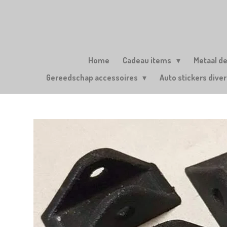
Ga
direct
naar
de
hoofdinhoud
Home
Cadeau items
Metaal d
Gereedschap accessoires
Auto stickers dive