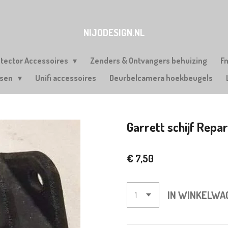
NIJODESIGN.NL
etector Accessoires
Zenders & Ontvangers behuizing
F
rsen
Unifi accessoires
Deurbelcamera hoekbeugels
Garrett schijf Repar
€ 7,50
IN WINKELWA