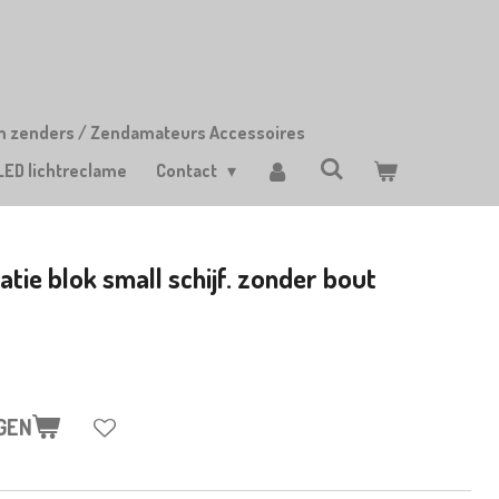
m zenders / Zendamateurs Accessoires
LED lichtreclame
Contact
atie blok small schijf. zonder bout
GEN