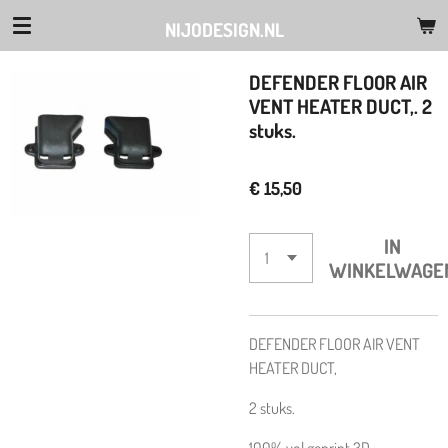
Ga
NIJODESIGN.NL
direct
naar
DEFENDER FLOOR AIR
de
VENT HEATER DUCT,. 2
hoofdinhoud
stuks.
€ 15,50
IN
WINKELWAGE
DEFENDER FLOOR AIR VENT
HEATER DUCT,
2 stuks.