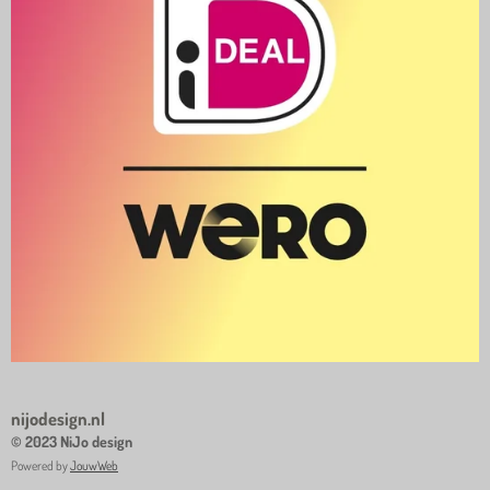
nijodesign.nl
© 2023 NiJo design
Powered by
JouwWeb