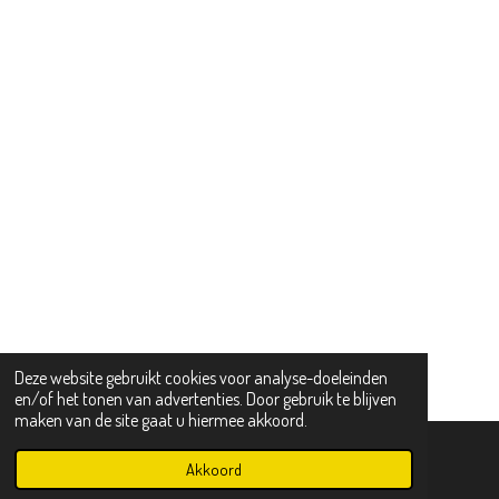
Deze website gebruikt cookies voor analyse-doeleinden
en/of het tonen van advertenties. Door gebruik te blijven
maken van de site gaat u hiermee akkoord.
Akkoord
E-mailadres
Telefoonnummer
Kaart