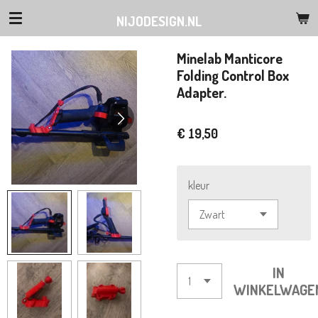
Ga
NIJODESIGN.NL
direct
naar
Minelab Manticore
de
Folding Control Box
hoofdinhoud
Adapter.
€ 19,50
kleur
IN
WINKELWAGE