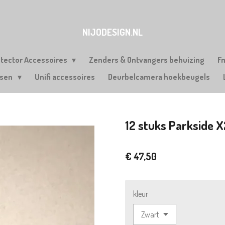
NIJODESIGN.NL
etector Accessoires
Zenders & Ontvangers behuizing
F
rsen
Unifi accessoires
Deurbelcamera hoekbeugels
12 stuks Parkside 
€ 47,50
kleur