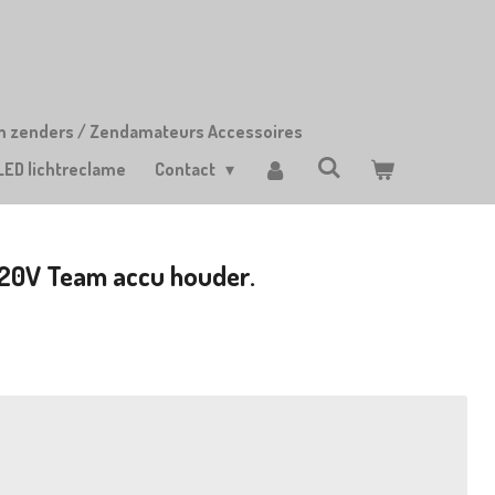
m zenders / Zendamateurs Accessoires
LED lichtreclame
Contact
X20V Team accu houder.