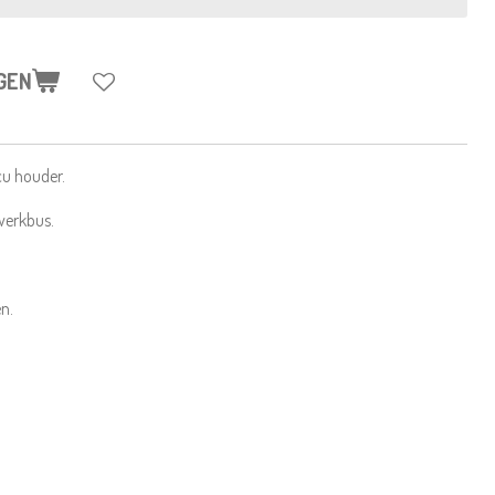
GEN
cu houder.
werkbus.
n.