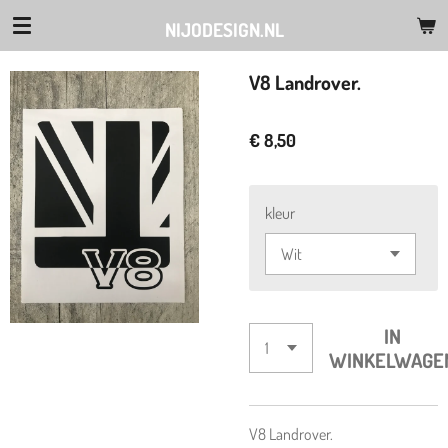
Ga
NIJODESIGN.NL
direct
naar
V8 Landrover.
de
hoofdinhoud
€ 8,50
kleur
IN
WINKELWAGE
V8 Landrover.