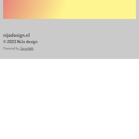
nijodesign.nl
© 2023 NiJo design
Powered by
JouwWeb