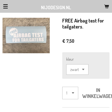
Ga
NIJODESIGN.NL
direct
naar
FREE Airbag test for
de
tailgaters.
hoofdinhoud
€ 7,50
kleur
IN
WINKELWAGE