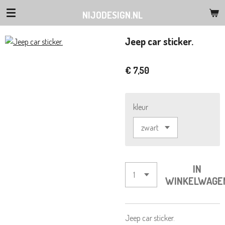
Ga
NIJODESIGN.NL
direct
naar
Jeep car sticker.
de
hoofdinhoud
€ 7,50
kleur
IN
WINKELWAGE
Jeep car sticker.