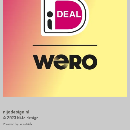
nijodesign.nl
© 2023 NiJo design
Powered by
JouwWeb