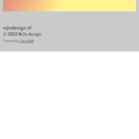
nijodesign.nl
© 2023 NiJo design
Powered by
JouwWeb