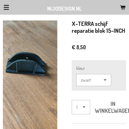
Ga
NIJODESIGN.NL
direct
naar
X-TERRA schijf
de
reparatie blok 15-INCH
hoofdinhoud
€ 8,50
kleur
IN
WINKELWAGE