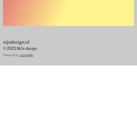
nijodesign.nl
© 2023 NiJo design
Powered by
JouwWeb