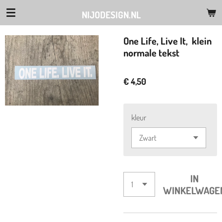
Ga
NIJODESIGN.NL
direct
naar
One Life, Live It, klein
de
normale tekst
hoofdinhoud
€ 4,50
kleur
IN
WINKELWAGE