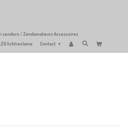
m zenders / Zendamateurs Accessoires
LED lichtreclame
Contact