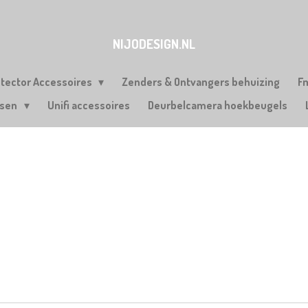
NIJODESIGN.NL
etector Accessoires
Zenders & Ontvangers behuizing
F
rsen
Unifi accessoires
Deurbelcamera hoekbeugels