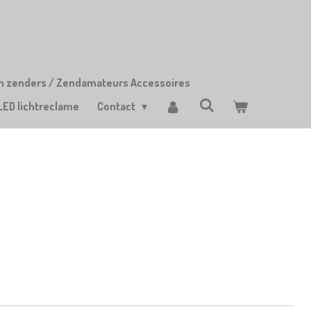
m zenders / Zendamateurs Accessoires
LED lichtreclame
Contact