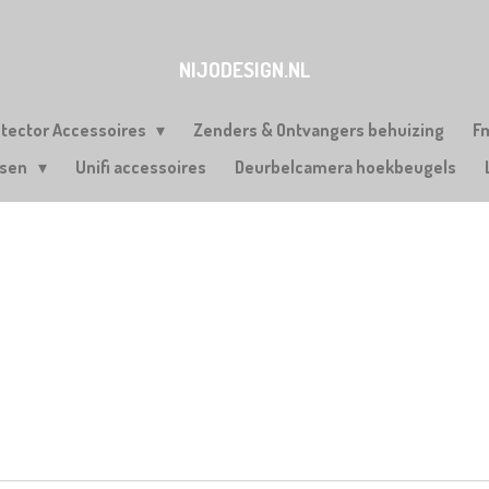
NIJODESIGN.NL
etector Accessoires
Zenders & Ontvangers behuizing
F
rsen
Unifi accessoires
Deurbelcamera hoekbeugels