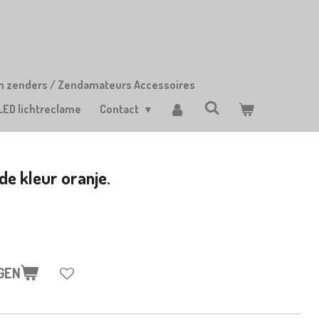
m zenders / Zendamateurs Accessoires
LED lichtreclame
Contact
e kleur oranje.
GEN