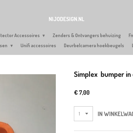
NIJODESIGN.NL
etector Accessoires
Zenders & Ontvangers behuizing
F
rsen
Unifi accessoires
Deurbelcamera hoekbeugels
Simplex bumper in d
€ 7,00
IN WINKELWA