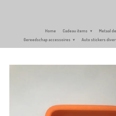
Ga
direct
naar
de
hoofdinhoud
Home
Cadeau items
Metaal d
Gereedschap accessoires
Auto stickers dive