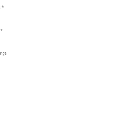
je.
en.
nge.