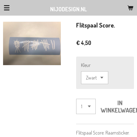
Ga
NIJODESIGN.NL
direct
naar
Flitspaal Score.
de
hoofdinhoud
€ 4,50
Kleur
IN
WINKELWAGE
Flitspaal Score. Raamsticker.