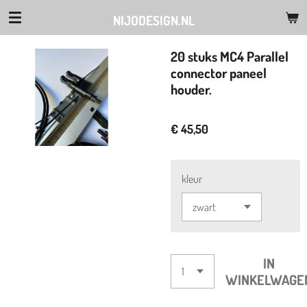
Ga
NIJODESIGN.NL
direct
naar
20 stuks MC4 Parallel
de
connector paneel
hoofdinhoud
houder.
€ 45,50
kleur
IN
WINKELWAGE