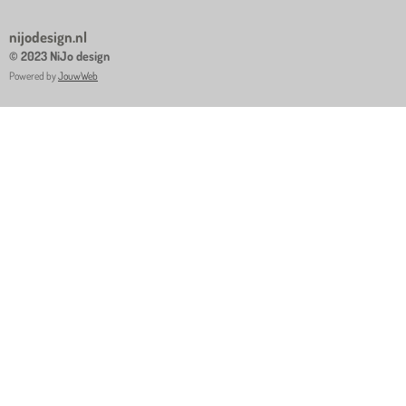
nijodesign.nl
© 2023 NiJo design
Powered by
JouwWeb