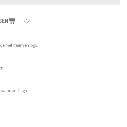
GEN
kje met naam en logo.
en.
h name and logo.