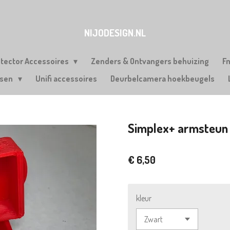
NIJODESIGN.NL
etector Accessoires
Zenders & Ontvangers behuizing
F
rsen
Unifi accessoires
Deurbelcamera hoekbeugels
Simplex+ armsteun 
€ 6,50
kleur