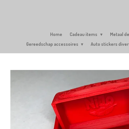
Ga
direct
naar
de
hoofdinhoud
Home
Cadeau items
Metaal d
Gereedschap accessoires
Auto stickers dive