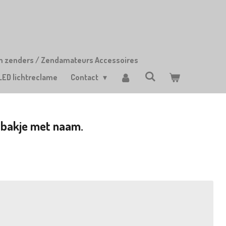
m zenders / Zendamateurs Accessoires
LED lichtreclame
Contact
bakje met naam.