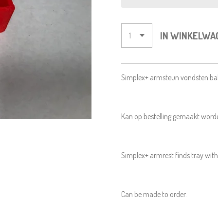
IN WINKELWA
Simplex+ armsteun vondsten ba
Kan op bestelling gemaakt word
Simplex+ armrest finds tray wit
Can be made to order.